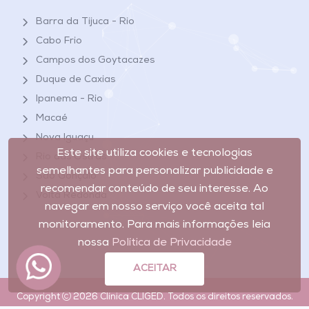
Barra da Tijuca - Rio
Cabo Frio
Campos dos Goytacazes
Duque de Caxias
Ipanema - Rio
Macaé
Nova Iguaçu
Este site utiliza cookies e tecnologias
Rio das Ostras
semelhantes para personalizar publicidade e
São Gonçalo
recomendar conteúdo de seu interesse. Ao
Volta Redonda
navegar em nosso serviço você aceita tal
monitoramento. Para mais informações leia
nossa
Política de Privacidade
ACEITAR
Copyright
2026 Clínica CLIGED. Todos os direitos reservados.