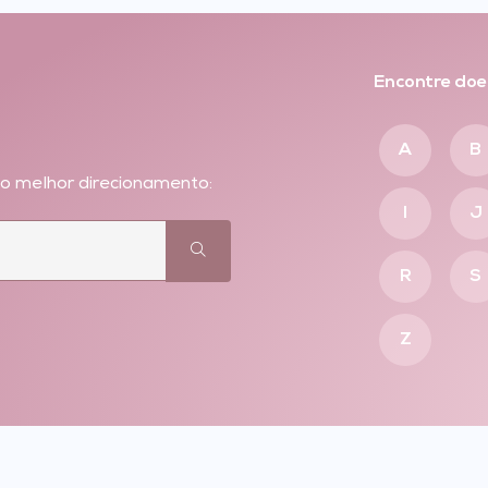
Encontre doe
A
B
 o melhor direcionamento:
I
J
R
S
Z