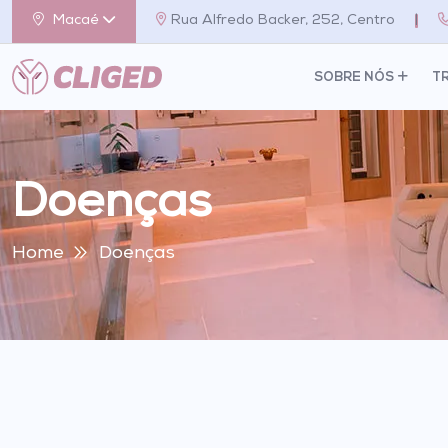
Macaé
Rua Alfredo Backer, 252, Centro
|
SOBRE NÓS
T
Doenças
Home
Doenças