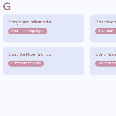
G
Garganta inflamada
Gastrino
Otorrinolaringologia
Gastroente
Gastrite Hipertrófica
Gonartros
Gastroenterologia
Reumatolo