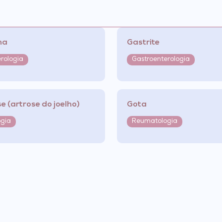
ma
Gastrite
rologia
Gastroenterologia
e (artrose do joelho)
Gota
gia
Reumatologia