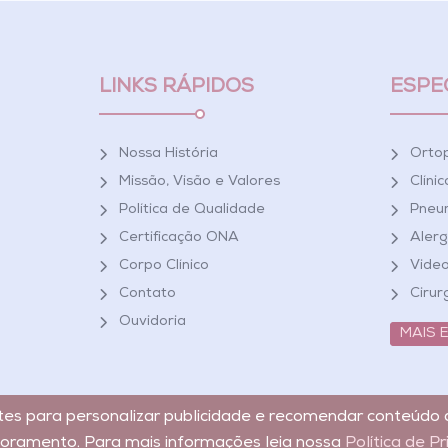
LINKS RÁPIDOS
ESPE
Nossa História
Orto
Missão, Visão e Valores
Clíni
Política de Qualidade
Pneum
Certificação ONA
Alerg
Corpo Clínico
Video
Contato
Cirur
Ouvidoria
MAIS 
ntes para personalizar publicidade e recomendar conteúdo 
toramento. Para mais informações leia nossa
Política de P