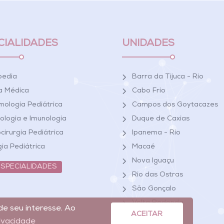
CIALIDADES
UNIDADES
pedia
Barra da Tijuca - Rio
ca Médica
Cabo Frio
ologia Pediátrica
Campos dos Goytacazes
ologia e Imunologia
Duque de Caxias
cirurgia Pediátrica
Ipanema - Rio
gia Pediátrica
Macaé
Nova Iguaçu
ESPECIALIDADES
Rio das Ostras
São Gonçalo
Volta Redonda
de seu interesse. Ao
ACEITAR
rivacidade