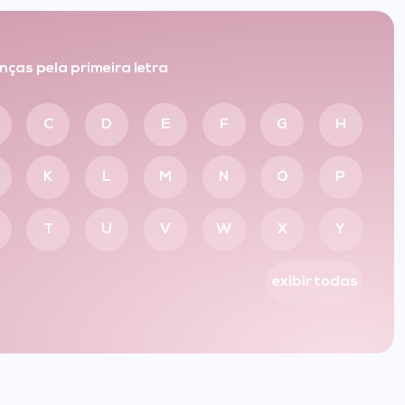
nças pela primeira letra
C
D
E
F
G
H
K
L
M
N
O
P
T
U
V
W
X
Y
exibir todas