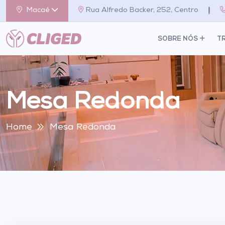
Macaé
Rua Alfredo Backer, 252, Centro
|
SOBRE NÓS
T
Mesa Redonda
Home
Mesa Redonda