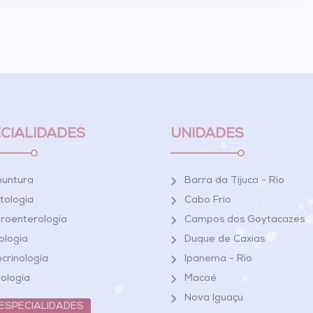
CIALIDADES
UNIDADES
puntura
Barra da Tijuca - Rio
ctologia
Cabo Frio
roenterologia
Campos dos Goytacazes
ologia
Duque de Caxias
crinologia
Ipanema - Rio
ologia
Macaé
Nova Iguaçu
 ESPECIALIDADES