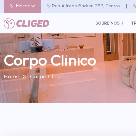
Macaé
Rua Alfredo Backer, 252, Centro
|
SOBRE NÓS
T
Corpo Clínico
Home
Corpo Clínico