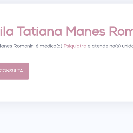
eila Tatiana Manes Rom
 Manes Romanini é médico(a)
Psiquiatra
e atende na(s) unid
CONSULTA