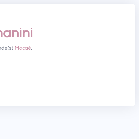
anini
ade(s)
Macaé
.