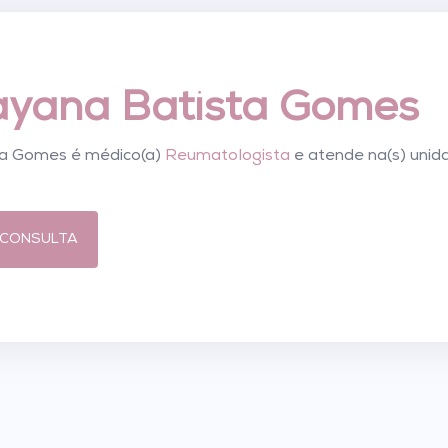
ayana Batista Gomes
ta Gomes é médico(a)
Reumatologista
e atende na(s) unid
CONSULTA