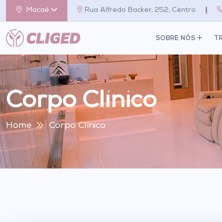
Macaé
Rua Alfredo Backer, 252, Centro
|
SOBRE NÓS
T
Corpo Clínico
Home
Corpo Clínico